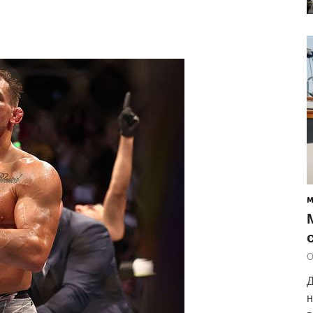
О
Д
н