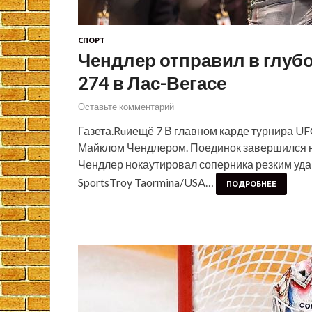
СПОРТ
Чендлер отправил в глуб
274 в Лас-Вегасе
Оставьте комментарий
Газета.Ruиещё 7 В главном карде турнира U
Майклом Чендлером. Поединок завершился на
Чендлер нокаутировал соперника резким удар
SportsTroy Taormina/USA…
ПОДРОБНЕЕ