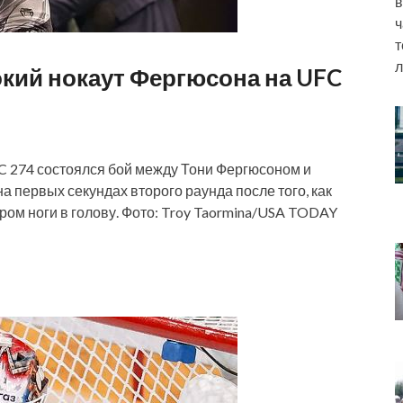
в
ч
т
л
окий нокаут Фергюсона на UFC
FC 274 состоялся бой между Тони Фергюсоном и
 первых секундах второго раунда после того, как
ом ноги в голову. Фото: Troy Taormina/USA TODAY