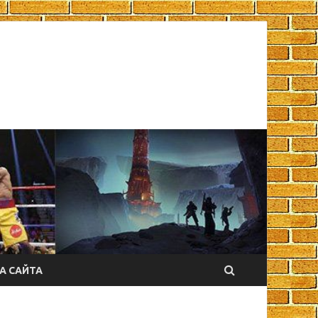
А САЙТА