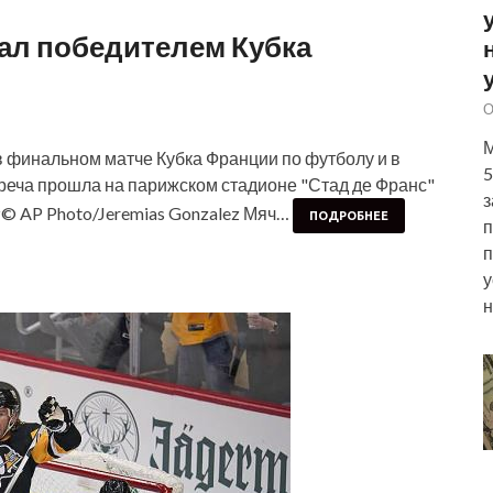
тал победителем Кубка
О
М
в финальном матче Кубка Франции по футболу и в
5
треча прошла на парижском стадионе "Стад де Франс"
з
ez© AP Photo/Jeremias Gonzalez Мяч…
ПОДРОБНЕЕ
п
п
у
н