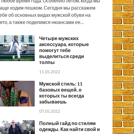
 любое время года. Особенно летом, когда мы
аще ходим пешком. Сегодня мы расскажем
ебе об основных видах мужской обуви на
ето, а также поделимся нюансами ее…
Четыре мужских
аксессуара, которые
помогут тебе
выделиться среди
толпы
11.05.2022
Мужской стиль: 11
базовых вещей, о
которых ты всегда
забываешь
07.05.2022
Полный гайд по стилям
одежды. Как найти свой и