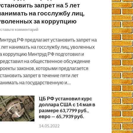
установить запрет на 5 лет
нанимать на госслужбу лиц,
уволенных за коррупцию
ставьте комментарий
интруд РФ предлагает установить запрет на
 лет нанимать на госслужбу лиц, уволенных
а коррупцию Минтруд РФ подготовил и
редставил на общественное обсуждение
роекты законов, которыми предлагается
становить запрет в течение пяти лет
анимать на государственную и…
ЦБ РФ установил курс
доллара США с 14 мая в
размере 63,7799 руб.,
евро — 65,7939 руб.
14.05.2022