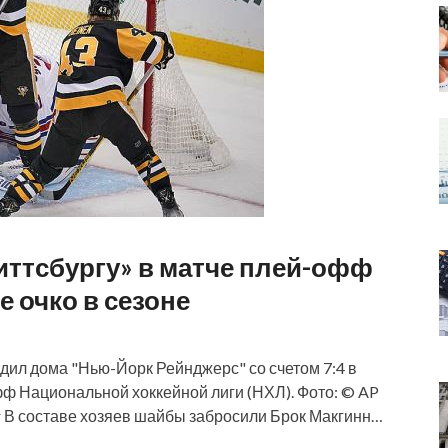
иттсбургу» в матче плей-офф
е очко в сезоне
дил дома "Нью-Йорк Рейнджерс" со счетом 7:4 в
фф Национальной хоккейной лиги (НХЛ). Фото: © AP
kar В составе хозяев шайбы забросили Брок Макгинн…