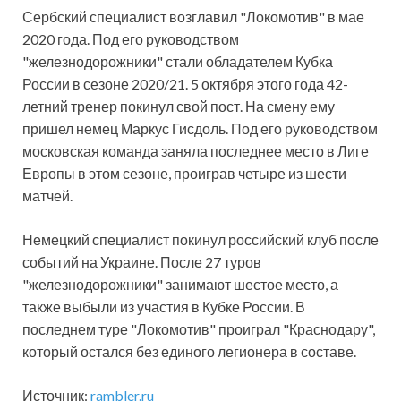
Сербский специалист возглавил "Локомотив" в мае
2020 года. Под его руководством
"железнодорожники" стали обладателем Кубка
России в сезоне 2020/21. 5 октября этого года 42-
летний тренер покинул свой пост. На смену ему
пришел немец Маркус Гисдоль. Под его руководством
московская команда заняла последнее место в Лиге
Европы в этом сезоне, проиграв четыре из шести
матчей.
Немецкий специалист покинул российский клуб после
событий на Украине. После 27 туров
"железнодорожники" занимают шестое место, а
также выбыли из участия в Кубке России. В
последнем туре "Локомотив" проиграл "Краснодару",
который остался без единого легионера в составе.
Источник:
rambler.ru