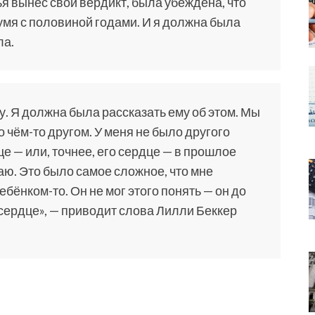
дья вынес свой вердикт, была убеждена, что
вумя с половиной годами. И я должна была
ла.
му. Я должна была рассказать ему об этом. Мы
о чём-то другом. У меня не было другого
це — или, точнее, его сердце — в прошлое
лаю. Это было самое сложное, что мне
ебёнком-то. Он не мог этого понять — он до
 сердце», — приводит слова Лилли Беккер