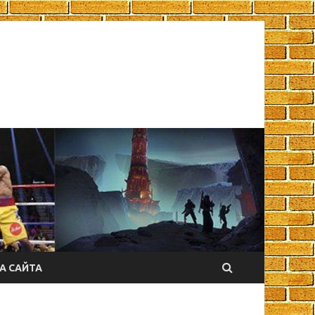
А САЙТА