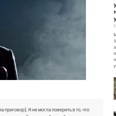
1
М
5
з
п
п
у
 приговор]. Я не могла поверить в то, что