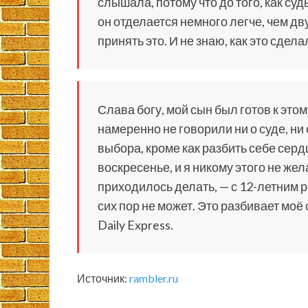
слышала, потому что до того, как су
он отделается немного легче, чем д
принять это. И не знаю, как это сдела
Слава богу, мой сын был готов к это
намеренно не говорили ни о суде, ни 
выбора, кроме как разбить себе серд
воскресенье, и я никому этого не же
приходилось делать, — с 12-летним р
сих пор не может. Это разбивает моё
Daily Express.
Источник:
rambler.ru