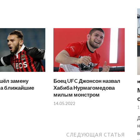
шёл замену
Боец UFC Джонсон назвал
на ближайшие
Хабиба Нурмагомедова
милым монстром
14.05.2022
1
Д
н
в
СЛЕДУЮЩАЯ СТАТЬЯ