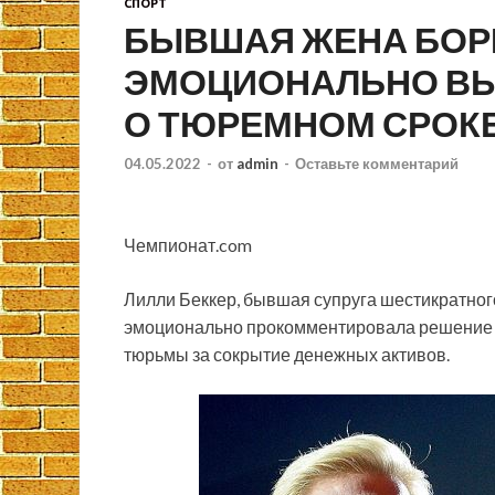
СПОРТ
БЫВШАЯ ЖЕНА БОР
ЭМОЦИОНАЛЬНО В
О ТЮРЕМНОМ СРОК
04.05.2022
-
от
admin
-
Оставьте комментарий
Чемпионат.com
Лилли Беккер, бывшая супруга шестикратно
эмоционально прокомментировала решение бр
тюрьмы за сокрытие денежных активов.