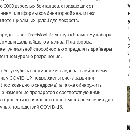
s о 3000 взрослых британцев, страдающих от
ванием платформы комбинаторной аналитики
и потенциальных целей для лекарств.
1
 предоставит PrecisionLife доступ к большому набору
М
усом для дальнейшего анализа. Платформа
5
адает уникальной способностью определять драйверы
з
дентном уровне разрешения.
п
п
чтобы углубить понимание исследователей, почему
у
нием COVID-19, подвержены риску развития
постковидного синдрома), а также обнаружить
на изменение препаратов с соответствующими
т привести к появлению новых методов лечения для
чных последствий COVID-19.