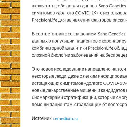
включать в себя анализ данных Sano Genetic
симптомов «долгого COVID-19», с использо
PrecisionLife для выявления факторов риска 
В соответствии с соглашением, Sano Genetics
данных о популяции пациентов с коронавир
комбинаторной аналитики PrecisionLife обл
сложной биологии заболеваний на беспреце
Это новое исследование направлено на то, 
некоторые люди, даже с легким инфицирова
истощающих симптомов «долгого COVID-19» (
новые лекарственные мишени и кандидатов 
биомаркерами стратификации, которые смогу
помощи пациентам, страдающим от долгосро
Источник:
remedium.ru