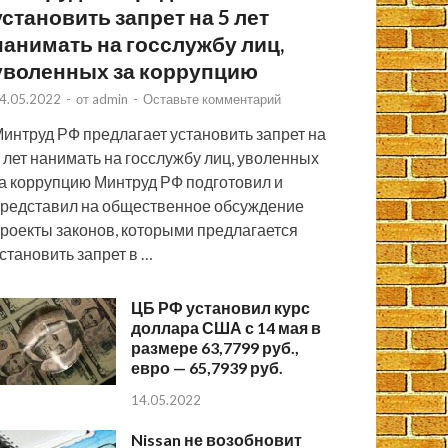
установить запрет на 5 лет
нанимать на госслужбу лиц,
уволенных за коррупцию
4.05.2022
-
от
admin
-
Оставьте комментарий
интруд РФ предлагает установить запрет на
 лет нанимать на госслужбу лиц, уволенных
а коррупцию Минтруд РФ подготовил и
редставил на общественное обсуждение
роекты законов, которыми предлагается
становить запрет в …
ЦБ РФ установил курс
доллара США с 14 мая в
размере 63,7799 руб.,
евро — 65,7939 руб.
14.05.2022
Nissan не возобновит