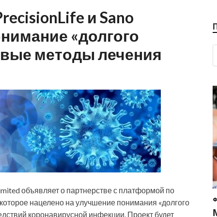
ecisionLife и Sano
онимание «долгого
овые методы лечения
Limited объявляет о партнерстве с платформой по
Ф
 которое нацелено на улучшение понимания «долгого
едствий коронавирусной инфекции. Проект будет