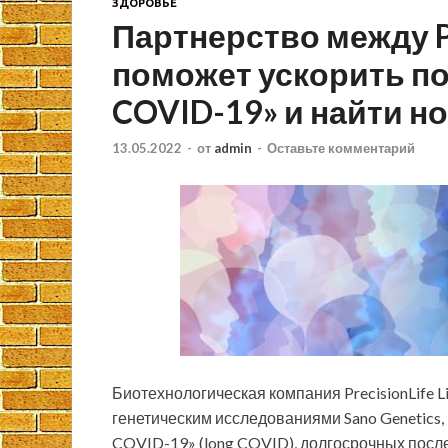
ЗДОРОВЬЕ
Партнерство между Pr
поможет ускорить п
COVID-19» и найти н
13.05.2022
-
от
admin
-
Оставьте комментарий
Биотехнологическая компания PrecisionLife 
генетическим исследованиями Sano Genetics,
COVID-19» (long COVID), долгосрочных посл