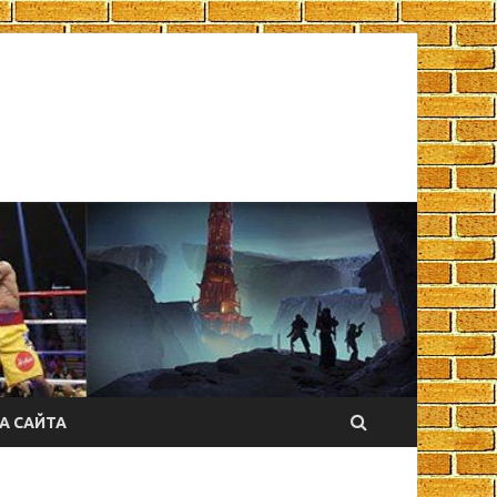
А САЙТА