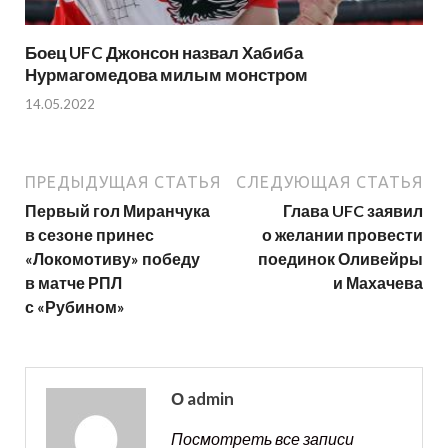
Боец UFC Джонсон назвал Хабиба
Нурмагомедова милым монстром
14.05.2022
ПРЕДЫДУЩАЯ СТАТЬЯ
СЛЕДУЮЩАЯ СТАТЬЯ
Первый гол Миранчука
Глава UFC заявил
в сезоне принес
о желании провести
«Локомотиву» победу
поединок Оливейры
в матче РПЛ
и Махачева
с «Рубином»
О admin
Посмотреть все записи