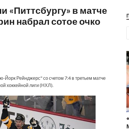
и «Питтсбургу» в матче
ин набрал сотое очко
ю-Йорк Рейнджерс" со счетом 7:4 в третьем матче
й хоккейной лиги (НХЛ).
Ф