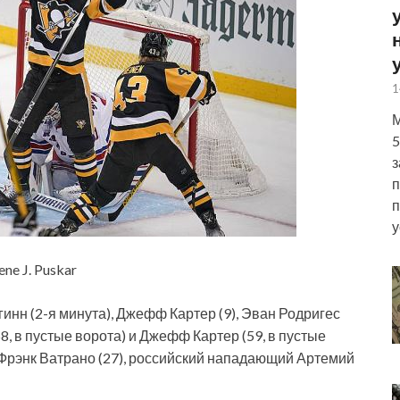
1
М
5
з
п
п
у
ne J. Puskar
инн (2-я минута), Джефф Картер (9), Эван Родригес
58, в пустые ворота) и Джефф Картер (59, в пустые
), Фрэнк Ватрано (27), российский нападающий Артемий