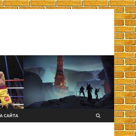
А САЙТА