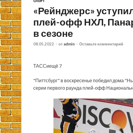
СПОРТ
«Рейнджерс» уступил
плей-офф НХЛ, Панар
в сезоне
08.05.2022
-
от
admin
-
Оставьте комментарий
ТАССиещё 7
"Питтсбург" в воскресенье победил дома "Нь
серии первого раунда плей-офф Национально