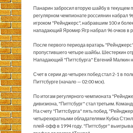
Панарин забросил вторую шайбу в текущем пл
регулярном чемпионате россиянин набрал 96 
игроком "Рейнджерс", набравшим 100 и более 
нападающий Яромир Ягр набрал 96 очков в р
После первого периода вратарь "Рейнджерс"
пропустившего четыре шайбы. Шестеркин отраз
Нападающий "Питтсбурга" Евгений Малкин н
Счет в серии до четырех побед стал 2-1 в по
Питтсбурге (начало — 02:00 мск).
По итогам регулярного чемпионата "Рейндже
дивизиона, "Питтсбург" стал третьим. Коман
На счету "Питтсбурга" пять побед, "Рейндж
четырехкратными обладателями Кубка Стэнл
плей-офф в 1994 году. "Питтсбург" выигрыв