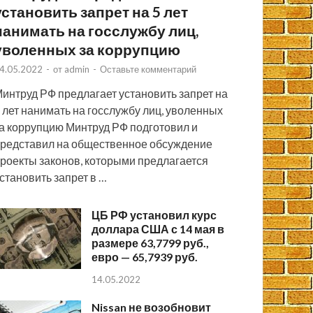
установить запрет на 5 лет
нанимать на госслужбу лиц,
уволенных за коррупцию
4.05.2022
-
от
admin
-
Оставьте комментарий
интруд РФ предлагает установить запрет на
 лет нанимать на госслужбу лиц, уволенных
а коррупцию Минтруд РФ подготовил и
редставил на общественное обсуждение
роекты законов, которыми предлагается
становить запрет в …
ЦБ РФ установил курс
доллара США с 14 мая в
размере 63,7799 руб.,
евро — 65,7939 руб.
14.05.2022
Nissan не возобновит