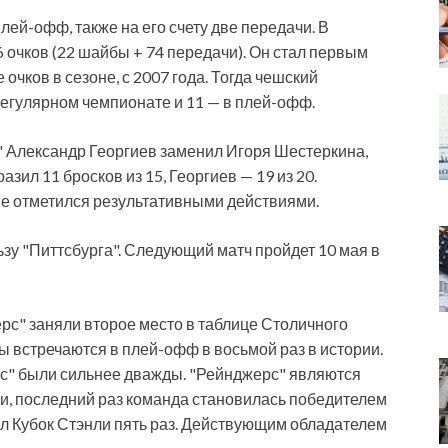
ей-офф, также на его счету две передачи. В
очков (22 шайбы + 74 передачи). Он стал первым
очков в сезоне, с 2007 года. Тогда чешский
егулярном чемпионате и 11 — в плей-офф.
 Александр Георгиев заменил Игоря Шестеркина,
ил 11 бросков из 15, Георгиев — 19 из 20.
е отметился результативными действиями.
льзу "Питтсбурга". Следующий матч пройдет 10 мая в
рс" заняли второе место в таблице Столичного
ды встречаются в плей-офф в восьмой раз в истории.
ерс" были сильнее дважды. "Рейнджерс" являются
и, последний раз команда становилась победителем
ал Кубок Стэнли пять раз. Действующим обладателем