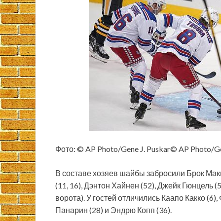
Фото: © AP Photo/Gene J. Puskar© AP Photo/Ge
В составе хозяев шайбы забросили Брок Макг
(11, 16), Дэнтон Хайнен (52), Джейк Гюнцель (
ворота). У гостей отличились Каапо Какко (6
Панарин (28) и Эндрю Копп (36).