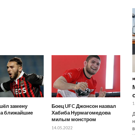
1
шёл замену
Боец UFC Джонсон назвал
на ближайшие
Хабиба Нурмагомедова
Д
милым монстром
н
14.05.2022
в