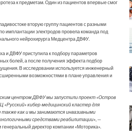
ротеза к предметам. Один из пациентов впервые смог
Владивостоке вторую группу пациентов с разными
 по имплантации электродов провела команда под
нального нейрохирурга Медцентра ДВФУ.
ха и ДВФУ приступила к подбору параметров
ных болей, а после получения эффекта подбор
ущения. В исследовании используется инженерный
расширенными возможностями в плане управления и
нским центром ДВФУ мы запустили проект «Остров
ТЦ «Русский» кибер-медицинский кластер для
е также как и мы занимаются инвазивными
ехнологичными средствами реабилитации
», —
 и генеральный директор компании «Моторика».