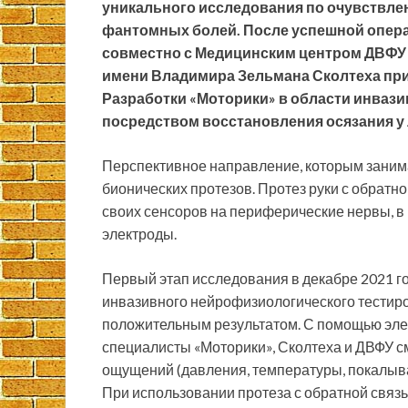
уникального исследования по очувствле
фантомных болей. После успешной опера
совместно с Медицинским центром ДВФУ
имени Владимира Зельмана Сколтеха при
Разработки «Моторики» в области инваз
посредством восстановления осязания у 
Перспективное направление, которым занима
бионических протезов. Протез руки с обратн
своих сенсоров на периферические нервы, 
электроды.
Первый этап исследования в декабре 2021 
инвазивного нейрофизиологического тестиро
положительным результатом. С помощью эл
специалисты «Моторики», Сколтеха и ДВФУ с
ощущений (давления, температуры, покалыв
При использовании протеза с обратной свя