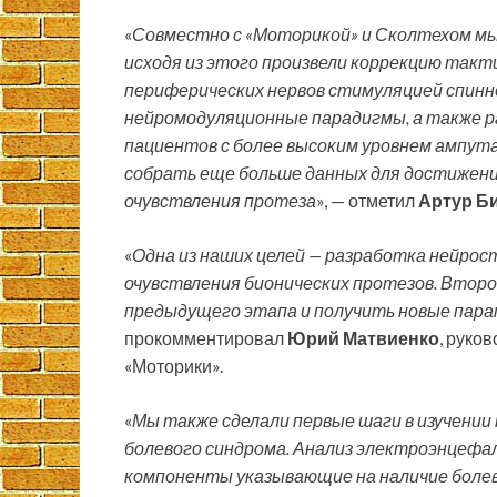
«
Совместно с «Моторикой» и Сколтехом мы
исходя из этого произвели коррекцию такт
периферических нервов стимуляцией спинн
нейромодуляционные парадигмы, а также р
пациентов с более высоким уровнем ампутац
собрать еще больше данных для достижения
очувствления протеза
», — отметил
Артур Б
«
Одна из наших целей — разработка нейро
очувствления бионических протезов. Втор
предыдущего этапа и получить новые пар
прокомментировал
Юрий Матвиенко
, руко
«Моторики».
«
Мы также сделали первые шаги в изучени
болевого синдрома. Анализ электроэнцефа
компоненты указывающие на наличие болев