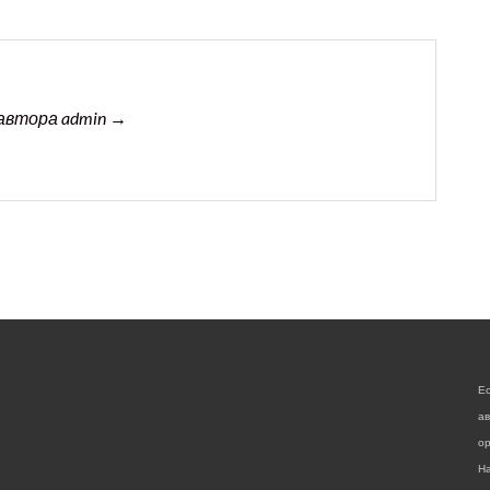
автора admin →
Е
а
ор
На