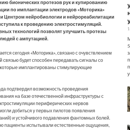
нию бионических протезов рук и купированию
ции по имплантации электродов «Моторика»
 и Центром нейробиологии и нейрореабилитации
ступила к проведению электростимуляций.
1
ивных технологий позволят улучшить протезы
людей с ампутацией.
М
5
ется сегодня «Моторика», связано с очувствлением
з
п
ой связью будет способен передавать сигналы со
п
в которые имплантированы стимулирующие
у
года подтвердил возможность проведения
вания на базе отечественной инфраструктуры с
ектростимуляции периферических нервов
могли добиться у первых пилотов появления
аний) и устойчивого подавления фантомных болей.
зью пациенты испытывали естественные ощущения,