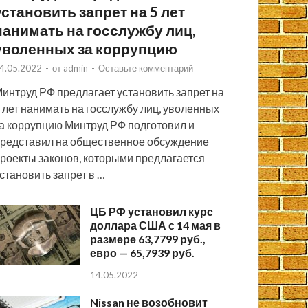
установить запрет на 5 лет
нанимать на госслужбу лиц,
уволенных за коррупцию
4.05.2022
-
от
admin
-
Оставьте комментарий
интруд РФ предлагает установить запрет на
 лет нанимать на госслужбу лиц, уволенных
а коррупцию Минтруд РФ подготовил и
редставил на общественное обсуждение
роекты законов, которыми предлагается
становить запрет в …
ЦБ РФ установил курс
доллара США с 14 мая в
размере 63,7799 руб.,
евро — 65,7939 руб.
14.05.2022
Nissan не возобновит