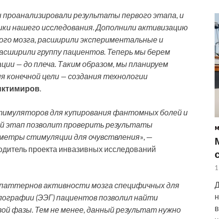
 проанализировали результаты первого этапа, и
ики нашего исследования. Дополнили активизацию
ого мозга, расширили экспериментальные и
асширили группу пациентов. Теперь мы берем
ии — до плеча. Таким образом, мы планируем
 конечной цели — создания технологии
иктимиров
.
стимуляторов для купирования фантомных болей и
ой этап позволит проверить результаты
аметры стимуляции для очувствления
», —
водитель проекта инвазивных исследований
1
Д
и паттернов активности мозга специфичных для
н
лографии (ЭЭГ) пациентов позволил найти
в
ой фазы. Тем не менее, данный результат нужно