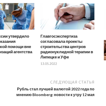
сии утвердило
Главгосэкспертиза
оказания
согласовала проекты
кой помощи вне
строительства центров
заций агентства
радионуклидной терапии в
Липецке и Уфе
13.05.2022
СЛЕДУЮЩАЯ СТАТЬЯ
Рубль стал лучшей валютой 2022 года по
мнению Bloomberg: новости к утру 12 мая