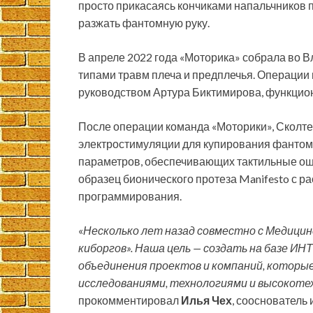
просто прикасаясь кончиками напальчников п
разжать фантомную руку.
В апреле 2022 года «Моторика» собрала во 
типами травм плеча и предплечья. Операции
руководством Артура Биктимирова, функцио
После операции команда «Моторики», Сколте
электростимуляции для купирования фантом
параметров, обеспечивающих тактильные ощ
образец бионического протеза Manifesto с 
программирования.
«
Несколько лет назад совместно с Медици
киборгов». Наша цель — создать на базе ИН
объединения проектов и компаний, которы
исследованиями, технологиями и высокот
прокомментировал
Илья Чех
, сооснователь