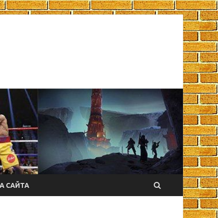
А САЙТА