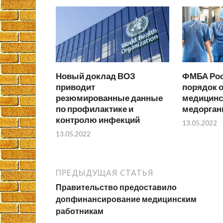
Новый доклад ВОЗ
ФМБА Рос
приводит
порядок 
резюмированные данные
медицинс
по профилактике и
медоргани
контролю инфекций
13.05.2022
13.05.2022
ПРЕДЫДУЩАЯ СТАТЬЯ
Правительство предоставило
допфинансирование медицинским
работникам