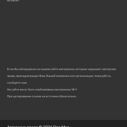
не несет.
Если Вы обнаружили на нашем сайте материалы, которые нарушают авторские
права, принадлежащие Вам, Вашей компании или организации, пожалуйста,
сообщите нам.
На сайте могут быть опубликованы материалы 18+!
При цитировании ссылка на источник обязательна.
Авторские права © 2026
Опа Men.
.