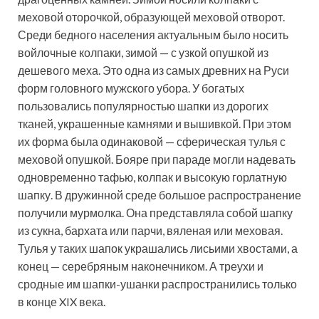
меховой оторочкой, образующей меховой отворот.
Среди бедного населения актуальным было носить
войлочные колпаки, зимой — с узкой опушкой из
дешевого меха. Это одна из самых древних на Руси
форм головного мужского убора. У богатых
пользовались популярностью шапки из дорогих
тканей, украшенные камнями и вышивкой. При этом
их форма была одинаковой — сферическая тулья с
меховой опушкой. Бояре при параде могли надевать
одновременно тафью, колпак и высокую горлатную
шапку. В дружинной среде большое распространение
получили мурмолка. Она представляла собой шапку
из сукна, бархата или парчи, вяленая или меховая.
Тулья у таких шапок украшались лисьими хвостами, а
конец — серебряным наконечником. А треухи и
сродные им шапки-ушанки распространились только
в конце XIX века.