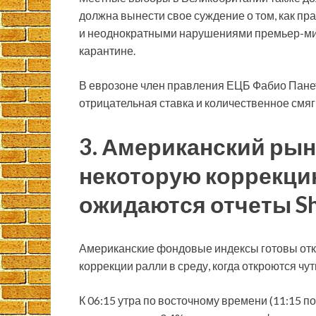
должна вынести свое суждение о том, как пр
и неоднократными нарушениями премьер-ми
карантине.
В еврозоне член правления ЕЦБ Фабио Панетт
отрицательная ставка и количественное смя
3. Американский рын
некоторую коррекци
ожидаются отчеты Sh
Американские фондовые индексы готовы отказ
коррекции ралли в среду, когда откроются чут
К 06:15 утра по восточному времени (11:15 п