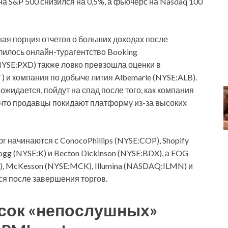
 на S&P 500 снизился на 0,5%, а фьючерс на Nasdaq 100
ая порция отчетов о больших доходах после
лилось онлайн-турагентство Booking
NYSE:PXD) также ловко превзошла оценки в
) и компания по добыче лития Albemarle (NYSE:ALB).
ожидается, пойдут на спад после того, как компания
, что продавцы покидают платформу из-за высоких
 начинаются с ConocoPhillips (NYSE:COP), Shopify
g (NYSE:K) и Becton Dickinson (NYSE:BDX), а EOG
), McKesson (NYSE:MCK), Illumina (NASDAQ:ILMN) и
я после завершения торгов.
исок «непослушных»