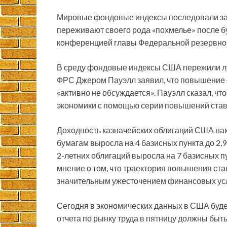
Мировые фондовые индексы последовали за 
переживают своего рода «похмелье» после б
конференцией главы Федеральной резервной
В среду фондовые индексы США пережили луч
ФРС Джером Пауэлл заявил, что повышение с
«активно не обсуждается». Пауэлл сказал, чт
экономики с помощью серии повышений ставк
Доходность казначейских облигаций США нак
бумагам выросла на 4 базисных пункта до 2,
2-летних облигаций выросла на 7 базисных пу
мнение о том, что траектория повышения ста
значительным ужесточением финансовых ус
Сегодня в экономических данных в США буде
отчета по рынку труда в пятницу должны быт