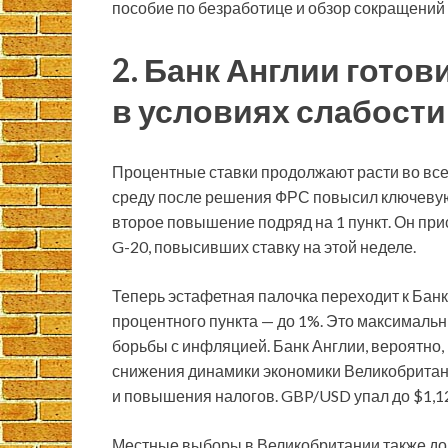
пособие по безработице и обзор сокращений р
2. Банк Англии гото
в условиях слабости
Процентные ставки продолжают расти во все
среду после решения ФРС повысил ключевую 
второе повышение подряд на 1 пункт. Он при
G-20, повысивших ставку на этой неделе.
Теперь эстафетная палочка переходит к Банк
процентного пункта — до 1%. Это максимальн
борьбы с инфляцией. Банк Англии, вероятно, 
снижения динамики экономики Великобритан
и повышения налогов. GBP/USD упал до $1,1
Местные выборы в Великобритании также дол