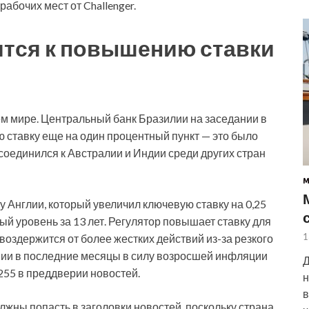
абочих мест от Challenger.
вится к повышению ставки
м мире. Центральный банк Бразилии на заседании в
ставку еще на один процентный пункт — это было
соединился к Австралии и Индии среди других стран
у Англии, который увеличил ключевую ставку на 0,25
ый уровень за 13 лет. Регулятор повышает ставку для
1
воздержится от более жестких действий из-за резкого
ии в последние месяцы в силу возросшей инфляции
Д
255 в преддверии новостей.
н
в
жны попасть в заголовки новостей, поскольку страна