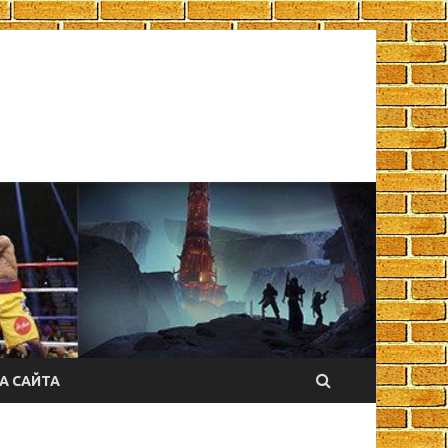
А САЙТА