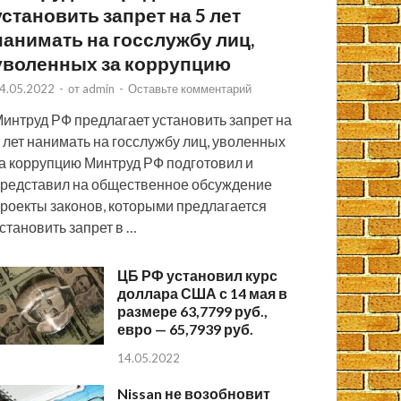
установить запрет на 5 лет
нанимать на госслужбу лиц,
уволенных за коррупцию
4.05.2022
-
от
admin
-
Оставьте комментарий
интруд РФ предлагает установить запрет на
 лет нанимать на госслужбу лиц, уволенных
а коррупцию Минтруд РФ подготовил и
редставил на общественное обсуждение
роекты законов, которыми предлагается
становить запрет в …
ЦБ РФ установил курс
доллара США с 14 мая в
размере 63,7799 руб.,
евро — 65,7939 руб.
14.05.2022
Nissan не возобновит