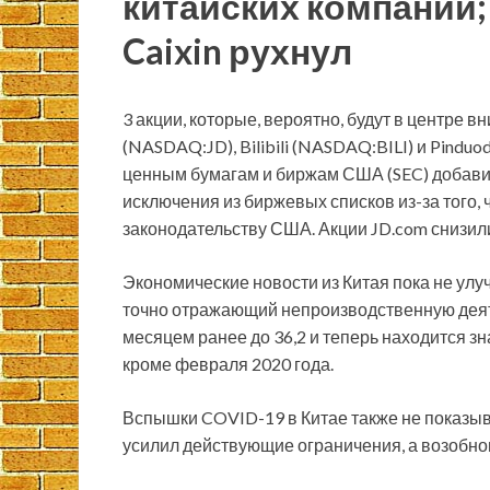
китайских компаний; 
Caixin рухнул
3 акции, которые, вероятно, будут в центре в
(NASDAQ:JD), Bilibili (NASDAQ:BILI) и Pindu
ценным бумагам и биржам США (SEC) добавил
исключения из биржевых списков из-за того,
законодательству США. Акции JD.com снизилис
Экономические новости из Китая пока не улуч
точно отражающий непроизводственную деяте
месяцем ранее до 36,2 и теперь находится з
кроме февраля 2020 года.
Вспышки COVID-19 в Китае также не показыв
усилил действующие ограничения, а возобно