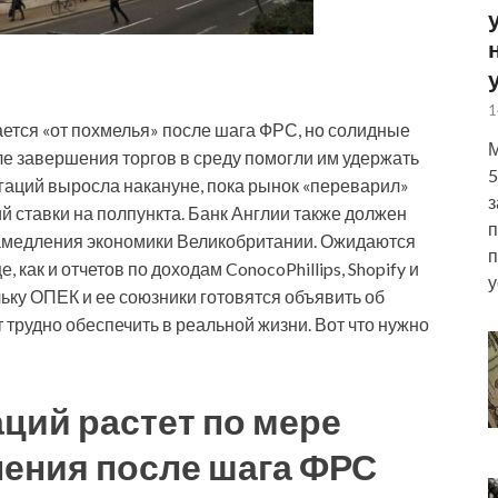
1
ается «от похмелья» после шага ФРС, но солидные
М
ле завершения торгов в среду помогли им удержать
5
гаций выросла накануне, пока рынок
«переварил»
з
 ставки на полпункта. Банк Англии также должен
п
 замедления экономики Великобритании. Ожидаются
п
 как и отчетов по доходам ConocoPhillips, Shopify и
у
льку ОПЕК и ее союзники готовятся объявить об
 трудно обеспечить в реальной жизни. Вот что нужно
аций растет по мере
ления после шага ФРС