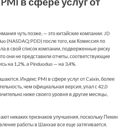
PMI в сфере услуг от
нимания чуть позже, — это китайские компании: JD
oduo (NASDAQ:PDD) после того, как Комиссия по
а в свой список компании, подверженные риску
 что они не представили отчеты, соответствующие
ь на 1,2%, а Pinduoduo — на 3,4%.
шаются. Индекс PMI в сфере услуг от Caixin, более
льность, чем официальная версия, упал с 42,0
начительно ниже своего уровня в другие месяцы,
ают никаких признаков улучшения, поскольку Пекин
вление работы в Шанхае все еще затягивается.