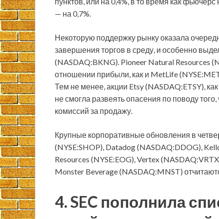
пунктов, или на 0,4%, в то время как фьючерс
— на 0,7%.
Некоторую поддержку рынку оказала очередн
завершения торгов в среду, и особенно выде
(NASDAQ:BKNG). Pioneer Natural Resources (
отношении прибыли, как и MetLife (NYSE:MET
Тем не менее, акции Etsy (NASDAQ:ETSY), как 
не смогла развеять опасения по поводу того
комиссий за продажу.
Крупные корпоративные обновления в четверг
(NYSE:SHOP), Datadog (NASDAQ:DDOG), Kellog
Resources (NYSE:EOG), Vertex (NASDAQ:VRTX
Monster Beverage (NASDAQ:MNST) отчитаютс
4. SEC пополнила сп