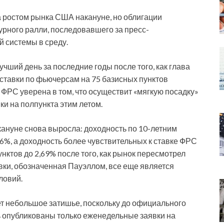
ростом рынка США накануне, но облигации
урного ралли, последовавшего за пресс-
 системы в среду.
ший день за последние годы после того, как глава
тавки по фьючерсам на 75 базисных пунктов
о ФРС уверена в том, что осуществит «мягкую посадку»
и на полпункта этим летом.
ануне снова выросла: доходность по 10-летним
96%, а доходность более чувствительных к ставке ФРС
нктов до 2,69% после того, как рынок пересмотрел
вки, обозначенная Пауэллом, все еще является
ловий.
т небольшое затишье, поскольку до официального
ь опубликованы только еженедельные заявки на