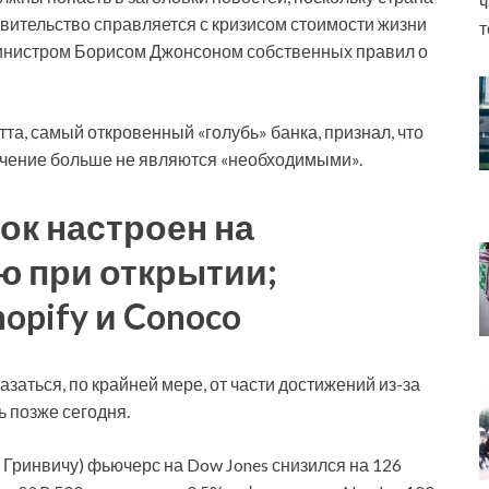
ч
авительство справляется с кризисом стоимости жизни
т
нистром Борисом Джонсоном собственных правил о
а, самый откровенный «голубь» банка, признал, что
гчение больше не являются «необходимыми».
ок настроен на
ю при открытии;
opify и Conoco
аться, по крайней мере, от части достижений из-за
ь позже сегодня.
о Гринвичу) фьючерс на Dow Jones снизился на 126