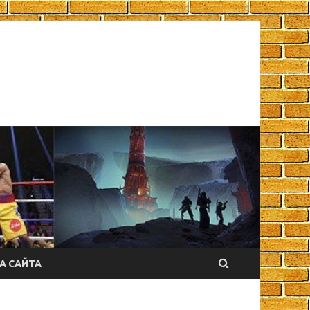
А САЙТА