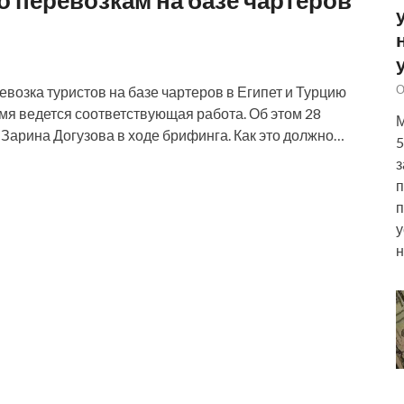
о перевозкам на базе чартеров
О
еревозка туристов на базе чартеров в Египет и Турцию
мя ведется соответствующая работа. Об этом 28
М
Зарина Догузова в ходе брифинга. Как это должно…
5
з
п
п
у
н