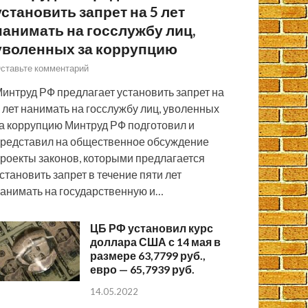
установить запрет на 5 лет
нанимать на госслужбу лиц,
уволенных за коррупцию
ставьте комментарий
интруд РФ предлагает установить запрет на
 лет нанимать на госслужбу лиц, уволенных
а коррупцию Минтруд РФ подготовил и
редставил на общественное обсуждение
роекты законов, которыми предлагается
становить запрет в течение пяти лет
анимать на государственную и…
ЦБ РФ установил курс
доллара США с 14 мая в
размере 63,7799 руб.,
евро — 65,7939 руб.
14.05.2022