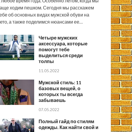
 любое время года. Особенно летом, когда мы
аще ходим пешком. Сегодня мы расскажем
ебе об основных видах мужской обуви на
ето, а также поделимся нюансами ее…
Четыре мужских
аксессуара, которые
помогут тебе
выделиться среди
толпы
11.05.2022
Мужской стиль: 11
базовых вещей, о
которых ты всегда
забываешь
07.05.2022
Полный гайд по стилям
одежды. Как найти свой и