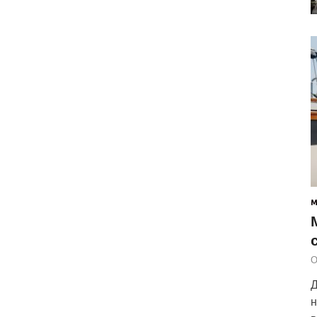
О
Д
н