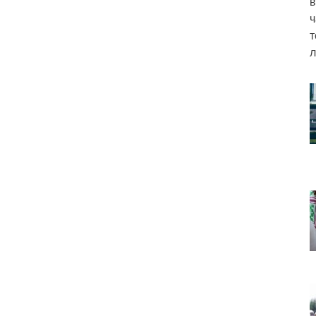
в
ч
т
л